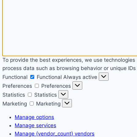
To provide the best experiences, we use technologies l
process data such as browsing behavior or unique IDs o
Functional
Functional
Always active
Preferences
Preferences
Statistics
Statistics
Marketing
Marketing
Manage options
Manage services
Manage {vendor_count} vendors