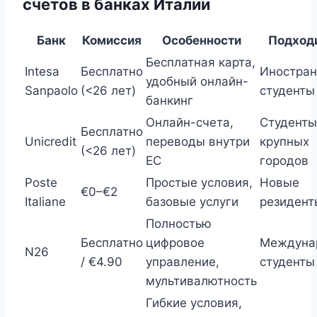
счетов в банках Италии
Банк
Комиссия
Особенности
Подход
Бесплатная карта,
Intesa
Бесплатно
Иностра
удобный онлайн-
Sanpaolo
(<26 лет)
студенты
банкинг
Онлайн-счета,
Студенты
Бесплатно
Unicredit
переводы внутри
крупных
(<26 лет)
ЕС
городов
Poste
Простые условия,
Новые
€0–€2
Italiane
базовые услуги
резидент
Полностью
Бесплатно
цифровое
Междуна
N26
/ €4.90
управление,
студенты
мультивалютность
Гибкие условия,