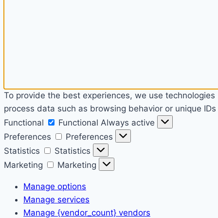
To provide the best experiences, we use technologies l
process data such as browsing behavior or unique IDs o
Functional
Functional
Always active
Preferences
Preferences
Statistics
Statistics
Marketing
Marketing
Manage options
Manage services
Manage {vendor_count} vendors