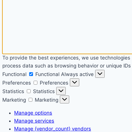
To provide the best experiences, we use technologies l
process data such as browsing behavior or unique IDs o
Functional
Functional
Always active
Preferences
Preferences
Statistics
Statistics
Marketing
Marketing
Manage options
Manage services
Manage {vendor_count} vendors