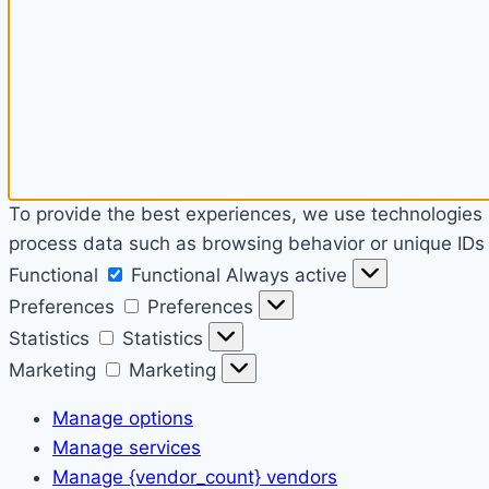
To provide the best experiences, we use technologies l
process data such as browsing behavior or unique IDs o
Functional
Functional
Always active
Preferences
Preferences
Statistics
Statistics
Marketing
Marketing
Manage options
Manage services
Manage {vendor_count} vendors