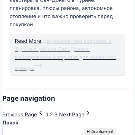
квартиры в Сан-Донато в Турине:
планировка, плюсы района, автономное
отопление и что важно проверить перед
покупкой.
Read More
Двухкомнатная квартира в
Турине в районе Сан-Донато:
меблированный вариант для жизни или
аренды
Page navigation
Previous Page
1
2
3
Next Page
Поиск
Найти быстро!