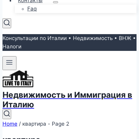
Контакты
Faq
Консультации по Италии • Недвижимость • ВНЖ •
Налоги
Недвижимость и Иммиграция в
Италию
Home
/
квартира
- Page 2