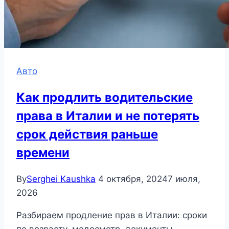
Авто
Как продлить водительские
права в Италии и не потерять
срок действия раньше
времени
By
Serghei Kaushka
4 октября, 2024
7 июля,
2026
Разбираем продление прав в Италии: сроки
по возрасту, медосмотр, документы,