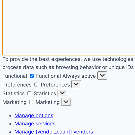
To provide the best experiences, we use technologies l
process data such as browsing behavior or unique IDs o
Functional
Functional
Always active
Preferences
Preferences
Statistics
Statistics
Marketing
Marketing
Manage options
Manage services
Manage {vendor_count} vendors