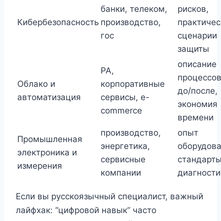
банки, телеком,
рисков,
Кибербезопасность
производство,
практичес
гос
сценарии
защиты
описание
PA,
процессов
Облако и
корпоративные
до/после,
автоматизация
сервисы, e-
экономия
commerce
времени
производство,
опыт
Промышленная
энергетика,
оборудова
электроника и
сервисные
стандарты
измерения
компании
диагности
Если вы русскоязычный специалист, важный
лайфхак: “цифровой навык” часто