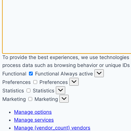
To provide the best experiences, we use technologies l
process data such as browsing behavior or unique IDs o
Functional
Functional
Always active
Preferences
Preferences
Statistics
Statistics
Marketing
Marketing
Manage options
Manage services
Manage {vendor_count} vendors