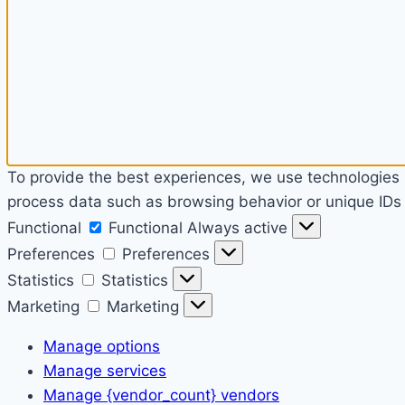
To provide the best experiences, we use technologies l
process data such as browsing behavior or unique IDs o
Functional
Functional
Always active
Preferences
Preferences
Statistics
Statistics
Marketing
Marketing
Manage options
Manage services
Manage {vendor_count} vendors