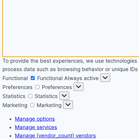
To provide the best experiences, we use technologies l
process data such as browsing behavior or unique IDs o
Functional
Functional
Always active
Preferences
Preferences
Statistics
Statistics
Marketing
Marketing
Manage options
Manage services
Manage {vendor_count} vendors