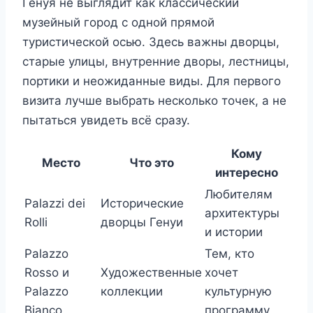
Генуя не выглядит как классический
музейный город с одной прямой
туристической осью. Здесь важны дворцы,
старые улицы, внутренние дворы, лестницы,
портики и неожиданные виды. Для первого
визита лучше выбрать несколько точек, а не
пытаться увидеть всё сразу.
Кому
Место
Что это
интересно
Любителям
Palazzi dei
Исторические
архитектуры
Rolli
дворцы Генуи
и истории
Palazzo
Тем, кто
Rosso и
Художественные
хочет
Palazzo
коллекции
культурную
Bianco
программу