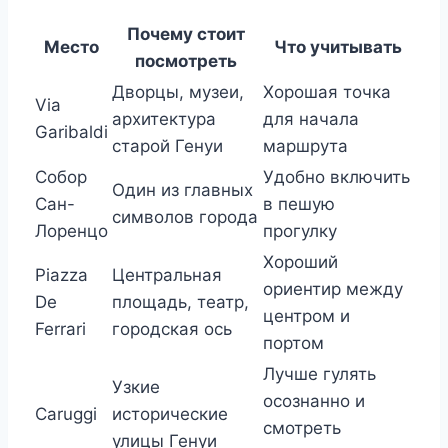
Почему стоит
Место
Что учитывать
посмотреть
Дворцы, музеи,
Хорошая точка
Via
архитектура
для начала
Garibaldi
старой Генуи
маршрута
Собор
Удобно включить
Один из главных
Сан-
в пешую
символов города
Лоренцо
прогулку
Хороший
Piazza
Центральная
ориентир между
De
площадь, театр,
центром и
Ferrari
городская ось
портом
Лучше гулять
Узкие
осознанно и
Caruggi
исторические
смотреть
улицы Генуи