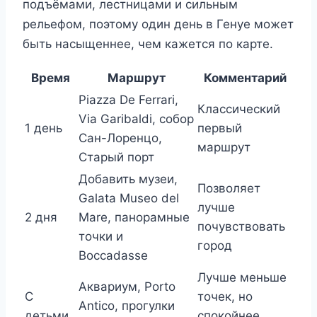
подъёмами, лестницами и сильным
рельефом, поэтому один день в Генуе может
быть насыщеннее, чем кажется по карте.
Время
Маршрут
Комментарий
Piazza De Ferrari,
Классический
Via Garibaldi, собор
1 день
первый
Сан-Лоренцо,
маршрут
Старый порт
Добавить музеи,
Позволяет
Galata Museo del
лучше
2 дня
Mare, панорамные
почувствовать
точки и
город
Boccadasse
Лучше меньше
Аквариум, Porto
С
точек, но
Antico, прогулки
детьми
спокойнее