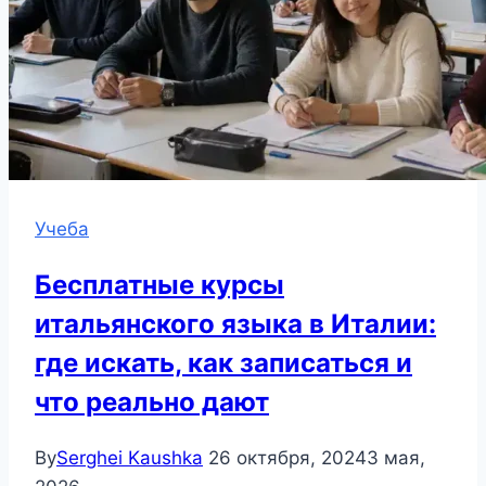
Учеба
Бесплатные курсы
итальянского языка в Италии:
где искать, как записаться и
что реально дают
By
Serghei Kaushka
26 октября, 2024
3 мая,