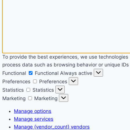
To provide the best experiences, we use technologies l
process data such as browsing behavior or unique IDs o
Functional
Functional
Always active
Preferences
Preferences
Statistics
Statistics
Marketing
Marketing
Manage options
Manage services
Manage {vendor_count} vendors