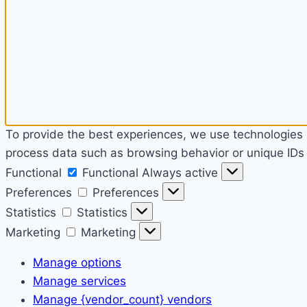
To provide the best experiences, we use technologies l
process data such as browsing behavior or unique IDs o
Functional
Functional
Always active
Preferences
Preferences
Statistics
Statistics
Marketing
Marketing
Manage options
Manage services
Manage {vendor_count} vendors