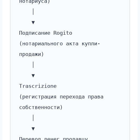
нотариуса)
│
▼
Подписание Rogito
(нотариального акта купли-
продажи)
│
▼
Trascrizione
(регистрация перехода права
собственности)
│
▼
Перевод денег продавцу