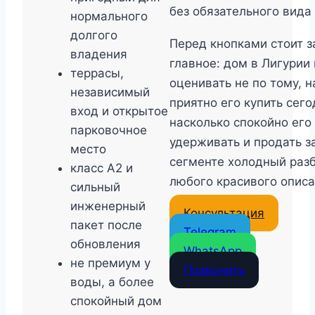
без обязательного вида
нормального
долгого
Перед кнопками стоит 
владения
главное: дом в Лигурии
террасы,
оценивать не по тому, н
независимый
приятно его купить сего
вход и открытое
насколько спокойно ег
парковочное
удерживать и продать з
место
сегменте холодный раз
класс A2 и
любого красивого описа
сильный
инженерный
Консультация
пакет после
Telegram
обновления
WhatsApp
не премиум у
Позвонить
воды, а более
спокойный дом