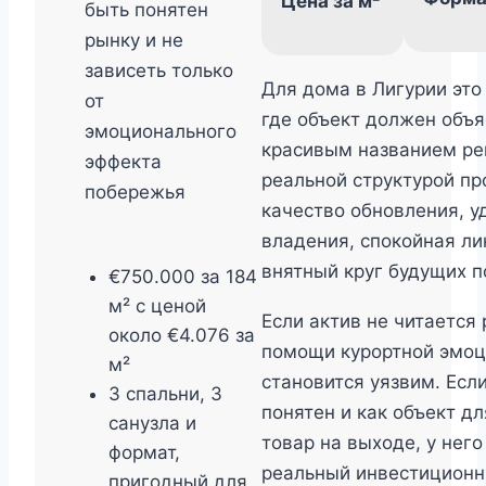
Цена за м²
быть понятен
рынку и не
зависеть только
Для дома в Лигурии это
от
где объект должен объя
эмоционального
красивым названием ре
эффекта
реальной структурой пр
побережья
качество обновления, у
владения, спокойная ли
внятный круг будущих п
€750.000 за 184
м² с ценой
Если актив не читается
около €4.076 за
помощи курортной эмоц
м²
становится уязвим. Есл
3 спальни, 3
понятен и как объект дл
санузла и
товар на выходе, у нег
формат,
реальный инвестицион
пригодный для