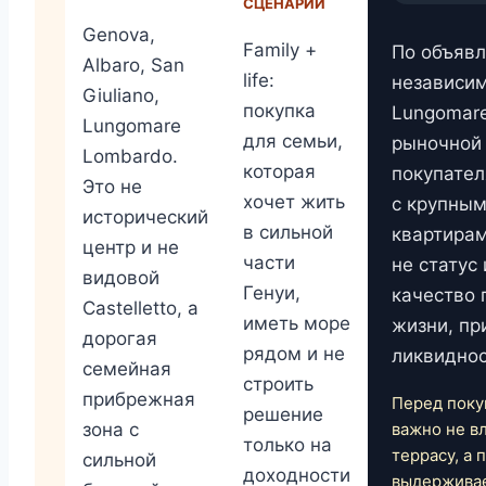
СЦЕНАРИЙ
Genova,
Family +
По объявл
Albaro, San
life:
независи
Giuliano,
покупка
Lungomare
Lungomare
для семьи,
рыночной 
Lombardo.
которая
покупател
Это не
хочет жить
с крупны
исторический
в сильной
квартирам
центр и не
части
не статус 
видовой
Генуи,
качество 
Castelletto, а
иметь море
жизни, пр
дорогая
рядом и не
ликвиднос
семейная
строить
прибрежная
Перед поку
решение
зона с
важно не в
только на
террасу, а 
сильной
доходности
выдерживае