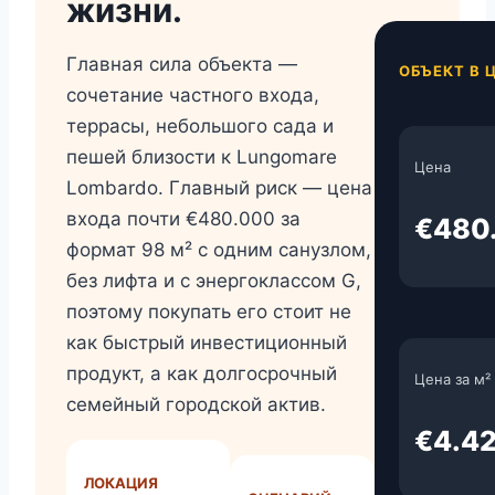
жизни.
Главная сила объекта —
ОБЪЕКТ В 
сочетание частного входа,
террасы, небольшого сада и
пешей близости к Lungomare
Цена
Lombardo. Главный риск — цена
входа почти €480.000 за
€480
формат 98 м² с одним санузлом,
без лифта и с энергоклассом G,
поэтому покупать его стоит не
как быстрый инвестиционный
продукт, а как долгосрочный
Цена за м²
семейный городской актив.
€4.4
ЛОКАЦИЯ