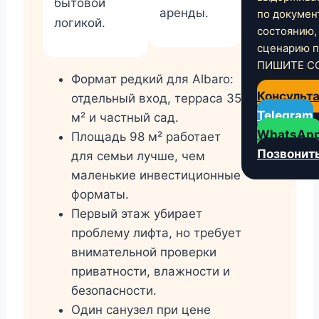
бытовой
аренды.
по докумен
логикой.
состоянию,
сценарию 
ПИШИТЕ С
Формат редкий для Albaro:
Консульт
отдельный вход, терраса 35
Telegram
м² и частный сад.
WhatsAp
Площадь 98 м² работает
Позвонит
для семьи лучше, чем
маленькие инвестиционные
форматы.
Первый этаж убирает
проблему лифта, но требует
внимательной проверки
приватности, влажности и
безопасности.
Один санузел при цене