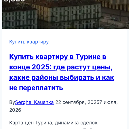
Купить квартиру
Купить квартиру в Турине в
конце 2025: где растут цены,
какие районы выбирать и как
не переплатить
By
Serghei Kaushka
22 сентября, 2025
7 июля,
2026
Карта цен Турина, динамика сделок,