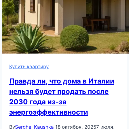
Купить квартиру
Правда ли, что дома в Италии
нельзя будет продать после
2030 года из-за
энергоэффективности
By
Serghei Kaushka
18 октября, 2025
7 июля,