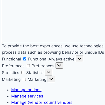
To provide the best experiences, we use technologies l
process data such as browsing behavior or unique IDs o
Functional
Functional
Always active
Preferences
Preferences
Statistics
Statistics
Marketing
Marketing
Manage options
Manage services
Manage {vendor_count} vendors