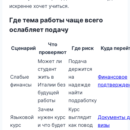
искренне хочет учиться.
Где тема работы чаще всего
ослабляет подачу
Что
Сценарий
Где риск
Куда перей
проверяют
Может ли
Подача
студент
держится
Слабые
жить в
на
Финансовое
финансы
Италии без
надежде
подтвержде
будущей
найти
работы
подработку
Зачем
Курс
Языковой
нужен курс
выглядит
Документы д
курс
и что будет
как повод
визы