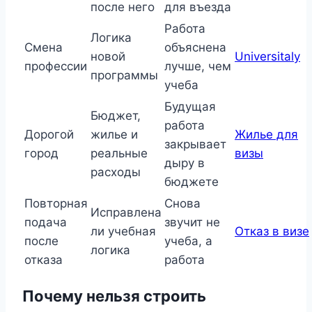
после него
для въезда
Работа
Логика
Смена
объяснена
новой
Universitaly
профессии
лучше, чем
программы
учеба
Будущая
Бюджет,
работа
Дорогой
жилье и
Жилье для
закрывает
город
реальные
визы
дыру в
расходы
бюджете
Повторная
Снова
Исправлена
подача
звучит не
ли учебная
Отказ в визе
после
учеба, а
логика
отказа
работа
Почему нельзя строить