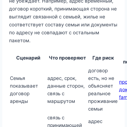
не убеждает. Например, адрес временный,
договор короткий, принимающая сторона не
выглядит связанной с семьей, жилье не
соответствует составу семьи или документы
по адресу не совпадают с остальным
пакетом.
Сценарий
Что проверяют
Где риск
п
договор
Семья
адрес, срок,
есть, но не
пр
показывает
данные сторон,
объясняет
до
договор
связь с
реальное
fam
аренды
маршрутом
проживание
семьи
связь с
адрес
принимающей