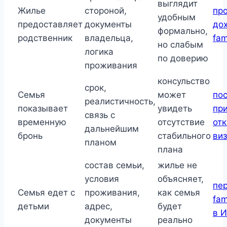
выглядит
Жилье
стороной,
пр
удобным
предоставляет
документы
до
формально,
родственник
владельца,
fam
но слабым
логика
по доверию
проживания
консульство
срок,
Семья
может
по
реалистичность,
показывает
увидеть
пр
связь с
временную
отсутствие
отк
дальнейшим
бронь
стабильного
ви
планом
плана
состав семьи,
жилье не
условия
объясняет,
пер
Семья едет с
проживания,
как семья
fam
детьми
адрес,
будет
в 
документы
реально